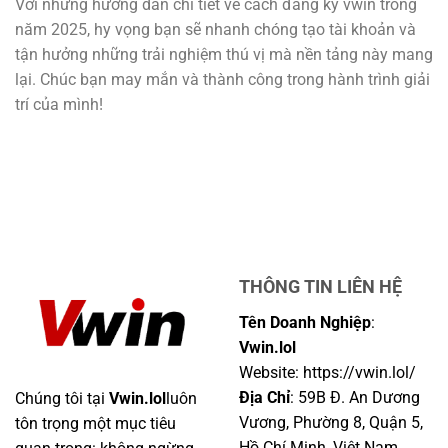
Với những hướng dẫn chi tiết về cách đăng ký vwin trong
năm 2025, hy vọng bạn sẽ nhanh chóng tạo tài khoản và
tận hưởng những trải nghiệm thú vị mà nền tảng này mang
lại. Chúc bạn may mắn và thành công trong hành trình giải
trí của mình!
THÔNG TIN LIÊN HỆ
Tên Doanh Nghiệp
:
Vwin.lol
Website:
https://vwin.lol/
Địa Chỉ
: 59B Đ. An Dương
Chúng tôi tại
Vwin.lol
luôn
Vương, Phường 8, Quận 5,
tôn trọng một mục tiêu
Hồ Chí Minh, Việt Nam