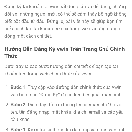
Đăng ký tài khoản tại vwin rất đơn giản và dễ dàng, nhưng
đối với những người mới, có thể sẽ cảm thấy bỡ ngỡ không
biết bắt đầu từ đâu. Đừng lo, bài viết này sẽ giúp bạn tìm
hiểu cách tạo tài khoản trên cả trang web và ứng dụng di
động một cách chi tiết.
Hướng Dẫn Đăng Ký vwin Trên Trang Chủ Chính
Thức
Dưới đây là các bước hướng dẫn chi tiết để bạn tạo tài
khoản trên trang web chính thức của vwin:
Bước 1
: Truy cập vào đường dẫn chính thức của vwin
và chọn mục “Đăng Ký” ở góc trên bên phải màn hình.
Bước 2
: Điền đầy đủ các thông tin cá nhân như họ và
tên, tên đăng nhập, mật khẩu, địa chỉ email và các yêu
cầu khác.
Bước 3
: Kiểm tra lại thông tin đã nhập và nhấn vào nút