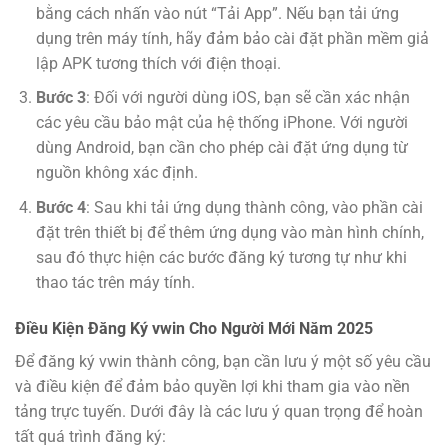
bằng cách nhấn vào nút “Tải App”. Nếu bạn tải ứng
dụng trên máy tính, hãy đảm bảo cài đặt phần mềm giả
lập APK tương thích với điện thoại.
Bước 3
: Đối với người dùng iOS, bạn sẽ cần xác nhận
các yêu cầu bảo mật của hệ thống iPhone. Với người
dùng Android, bạn cần cho phép cài đặt ứng dụng từ
nguồn không xác định.
Bước 4
: Sau khi tải ứng dụng thành công, vào phần cài
đặt trên thiết bị để thêm ứng dụng vào màn hình chính,
sau đó thực hiện các bước đăng ký tương tự như khi
thao tác trên máy tính.
Điều Kiện Đăng Ký vwin Cho Người Mới Năm 2025
Để đăng ký vwin thành công, bạn cần lưu ý một số yêu cầu
và điều kiện để đảm bảo quyền lợi khi tham gia vào nền
tảng trực tuyến. Dưới đây là các lưu ý quan trọng để hoàn
tất quá trình đăng ký: