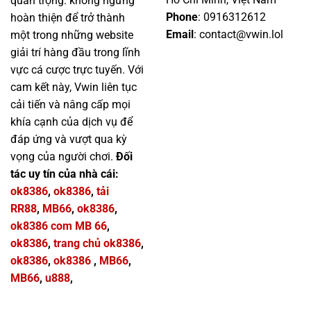
quan trọng: không ngừng
Phone
: 0916312612
hoàn thiện để trở thành
Email
:
contact@vwin.lol
một trong những website
giải trí hàng đầu trong lĩnh
vực cá cược trực tuyến. Với
cam kết này, Vwin liên tục
cải tiến và nâng cấp mọi
khía cạnh của dịch vụ để
đáp ứng và vượt qua kỳ
vọng của người chơi.
Đối
tác uy tín của nhà cái:
ok8386
,
ok8386
,
tải
RR88
,
MB66
,
ok8386
,
ok8386 com
MB 66
,
ok8386
,
trang chủ ok8386
,
ok8386
,
ok8386
,
MB66
,
MB66
,
u888
,