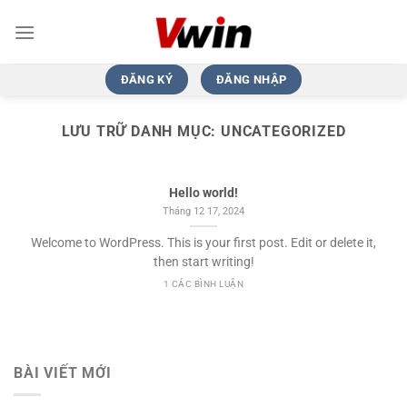
Chuyển
đến
nội
dung
ĐĂNG KÝ
ĐĂNG NHẬP
LƯU TRỮ DANH MỤC:
UNCATEGORIZED
Hello world!
Tháng 12 17, 2024
Welcome to WordPress. This is your first post. Edit or delete it,
then start writing!
1 CÁC BÌNH LUẬN
BÀI VIẾT MỚI