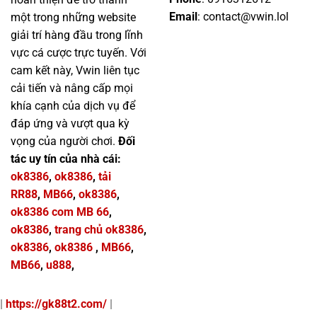
Email
:
contact@vwin.lol
một trong những website
giải trí hàng đầu trong lĩnh
vực cá cược trực tuyến. Với
cam kết này, Vwin liên tục
cải tiến và nâng cấp mọi
khía cạnh của dịch vụ để
đáp ứng và vượt qua kỳ
vọng của người chơi.
Đối
tác uy tín của nhà cái:
ok8386
,
ok8386
,
tải
RR88
,
MB66
,
ok8386
,
ok8386 com
MB 66
,
ok8386
,
trang chủ ok8386
,
ok8386
,
ok8386
,
MB66
,
MB66
,
u888
,
|
https://gk88t2.com/
|